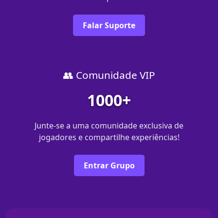
Falar Suporte
👥 Comunidade VIP
1000+
Junte-se a uma comunidade exclusiva de
jogadores e compartilhe experiências!
Entrar Grupo