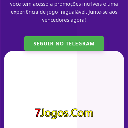
você tem acesso a promoções incríveis e uma
experiência de jogo inigualável. Junte-se aos
vencedores agora!
SEGUIR NO TELEGRAM