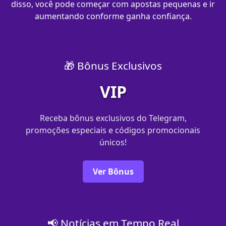
disso, você pode começar com apostas pequenas e ir
aumentando conforme ganha confiança.
🎁 Bônus Exclusivos
VIP
Receba bônus exclusivos do Telegram,
promoções especiais e códigos promocionais
únicos!
Ver Bônus
📢 Notícias em Tempo Real