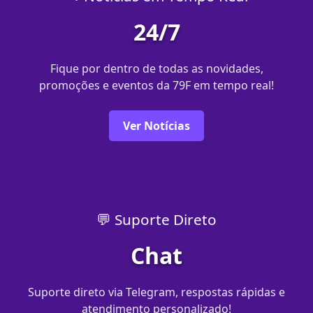
24/7
Fique por dentro de todas as novidades,
promoções e eventos da 79F em tempo real!
Ver Notícias
💬 Suporte Direto
Chat
Suporte direto via Telegram, respostas rápidas e
atendimento personalizado!