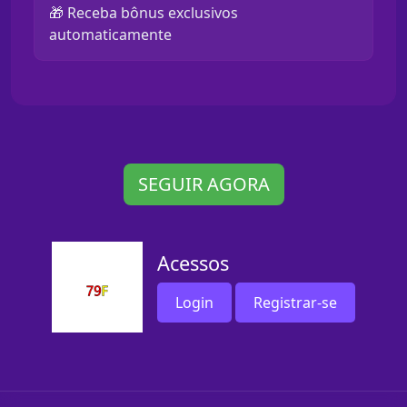
🎁 Receba bônus exclusivos
automaticamente
SEGUIR AGORA
Acessos
Login
Registrar-se