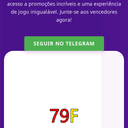
acesso a promoções incríveis e uma experiência
de jogo inigualável. Junte-se aos vencedores
agora!
SEGUIR NO TELEGRAM