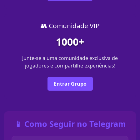
👥 Comunidade VIP
1000+
Junte-se a uma comunidade exclusiva de
jogadores e compartilhe experiências!
Entrar Grupo
📱 Como Seguir no Telegram