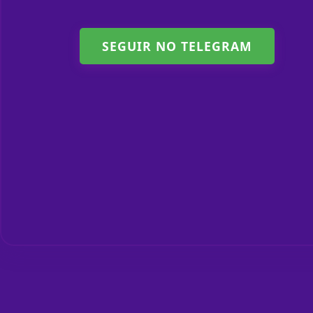
SEGUIR NO TELEGRAM