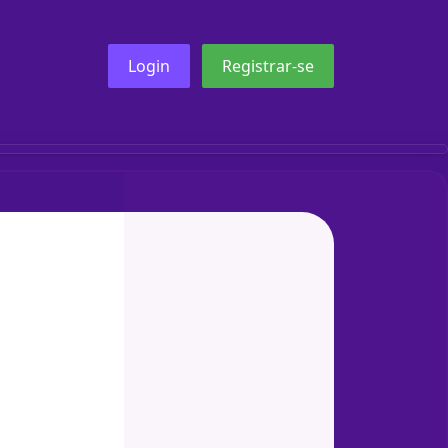
Login
Registrar-se