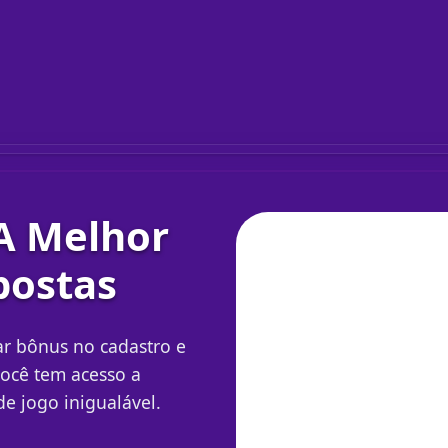
A Melhor
postas
r bônus no cadastro e
ocê tem acesso a
e jogo inigualável.