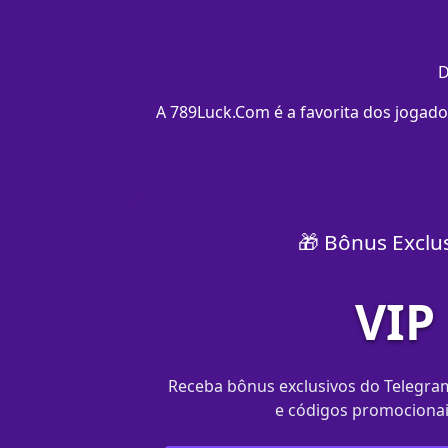
D
A 789Luck.Com é a favorita dos jogador
🎁 Bônus Exclu
VIP
Receba bônus exclusivos do Telegra
e códigos promocionai