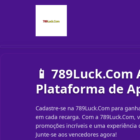
📱 789Luck.Com 
Plataforma de A
Cadastre-se na 789Luck.Com para ganha
em cada recarga. Com a 789Luck.Com, v
promoções incríveis e uma experiência d
Junte-se aos vencedores agora!