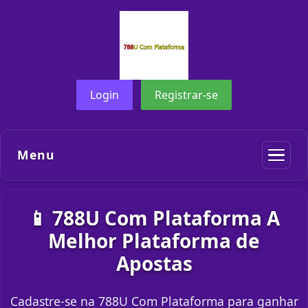
Login
Registrar-se
Menu
📱 788U Com Plataforma A
Melhor Plataforma de
Apostas
Cadastre-se na 788U Com Plataforma para ganhar