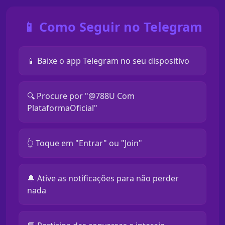
📱 Como Seguir no Telegram
📱 Baixe o app Telegram no seu dispositivo
🔍 Procure por "@788U Com
PlataformaOficial"
👆 Toque em "Entrar" ou "Join"
🔔 Ative as notificações para não perder
nada