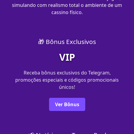
simulando com realismo total o ambiente de um
cassino físico.
🎁 Bônus Exclusivos
VIP
Receba bônus exclusivos do Telegram,
promoções especiais e códigos promocionais
únicos!
Ver Bônus