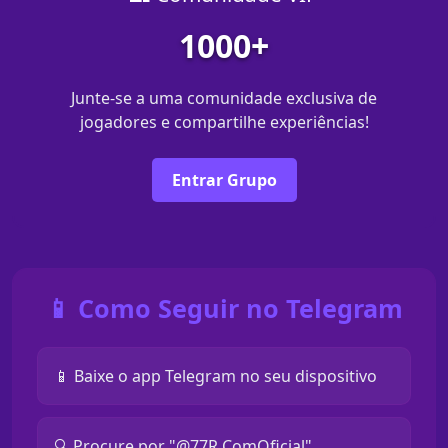
1000+
Junte-se a uma comunidade exclusiva de
jogadores e compartilhe experiências!
Entrar Grupo
📱 Como Seguir no Telegram
📱 Baixe o app Telegram no seu dispositivo
🔍 Procure por "@77R ComOficial"