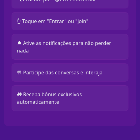
👆 Toque em "Entrar" ou "Join"
🔔 Ative as notificações para não perder
nada
💬 Participe das conversas e interaja
🎁 Receba bônus exclusivos
automaticamente