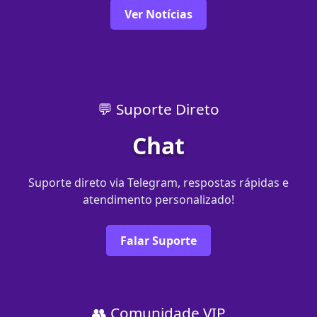
Ver Notícias
💬 Suporte Direto
Chat
Suporte direto via Telegram, respostas rápidas e
atendimento personalizado!
Falar Suporte
👥 Comunidade VIP