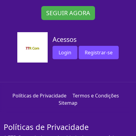
SEGUIR AGORA
Acessos
Login
Registrar-se
Políticas de Privacidade
Termos e Condições
Sitemap
Políticas de Privacidade