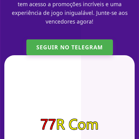
tem acesso a promoções incríveis e uma
experiência de jogo inigualável. Junte-se aos
vencedores agora!
SEGUIR NO TELEGRAM