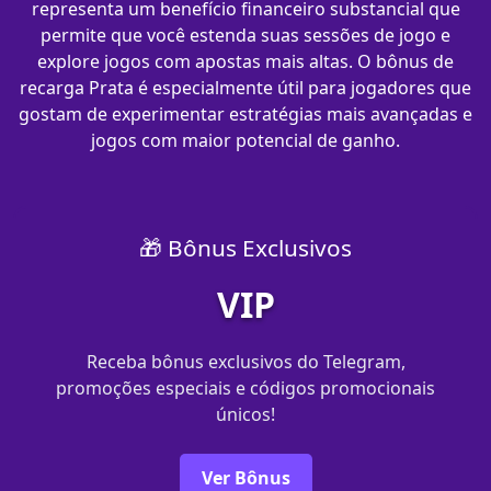
representa um benefício financeiro substancial que
permite que você estenda suas sessões de jogo e
explore jogos com apostas mais altas. O bônus de
recarga Prata é especialmente útil para jogadores que
gostam de experimentar estratégias mais avançadas e
jogos com maior potencial de ganho.
🎁 Bônus Exclusivos
VIP
Receba bônus exclusivos do Telegram,
promoções especiais e códigos promocionais
únicos!
Ver Bônus