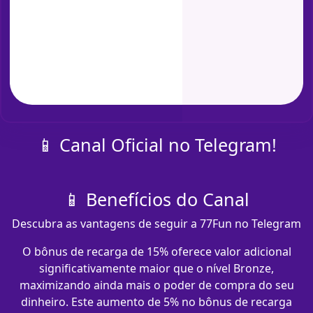
📱 Canal Oficial no Telegram!
📱 Benefícios do Canal
Descubra as vantagens de seguir a 77Fun no Telegram
O bônus de recarga de 15% oferece valor adicional
significativamente maior que o nível Bronze,
maximizando ainda mais o poder de compra do seu
dinheiro. Este aumento de 5% no bônus de recarga