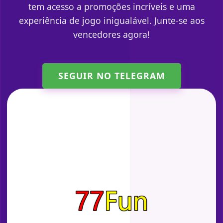
tem acesso a promoções incríveis e uma
experiência de jogo inigualável. Junte-se aos
vencedores agora!
SEGUIR NO TELEGRAM