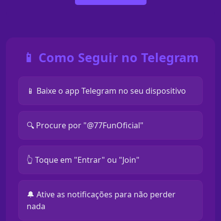
📱 Como Seguir no Telegram
📱 Baixe o app Telegram no seu dispositivo
🔍 Procure por "@77FunOficial"
👆 Toque em "Entrar" ou "Join"
🔔 Ative as notificações para não perder
nada