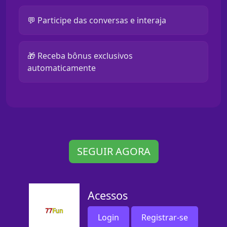
💬 Participe das conversas e interaja
🎁 Receba bônus exclusivos
automaticamente
SEGUIR AGORA
Acessos
Login
Registrar-se