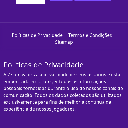
Políticas de Privacidade
Termos e Condições
Sitemap
Políticas de Privacidade
A 77Fun valoriza a privacidade de seus usuários e está
empenhada em proteger todas as informações
pessoais fornecidas durante o uso de nossos canais de
comunicação. Todos os dados coletados são utilizados
exclusivamente para fins de melhoria contínua da
experiência de nossos jogadores.