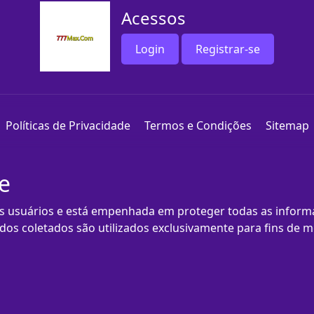
Acessos
Login
Registrar-se
Políticas de Privacidade
Termos e Condições
Sitemap
de
us usuários e está empenhada em proteger todas as inform
os coletados são utilizados exclusivamente para fins de m