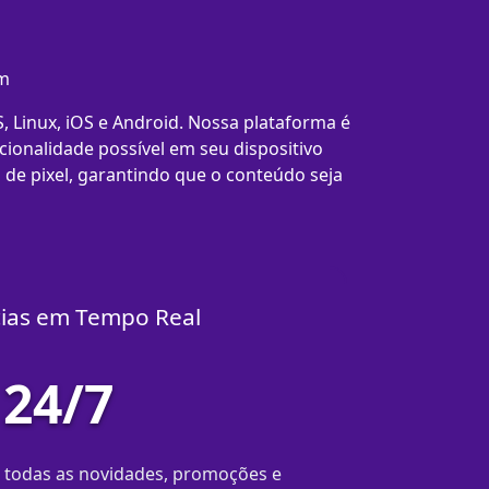
am
 Linux, iOS e Android. Nossa plataforma é
ionalidade possível em seu dispositivo
 de pixel, garantindo que o conteúdo seja
cias em Tempo Real
24/7
e todas as novidades, promoções e