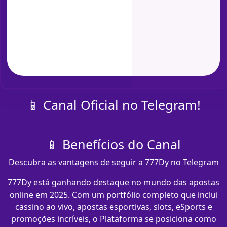
📱 Canal Oficial no Telegram!
📱 Benefícios do Canal
Descubra as vantagens de seguir a 777Dy no Telegram
777Dy está ganhando destaque no mundo das apostas
online em 2025. Com um portfólio completo que inclui
cassino ao vivo, apostas esportivas, slots, eSports e
promoções incríveis, o Plataforma se posiciona como