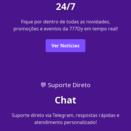
24/7
Fique por dentro de todas as novidades,
promoções e eventos da 777Dy em tempo real!
Ver Notícias
💬 Suporte Direto
Chat
Suporte direto via Telegram, respostas rápidas e
atendimento personalizado!