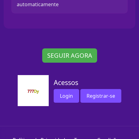
automaticamente
SEGUIR AGORA
Acessos
Login
Registrar-se