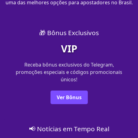
uma das melhores opções para apostadores no Brasil.
🎁 Bônus Exclusivos
VIP
Receba bônus exclusivos do Telegram,
promoções especiais e códigos promocionais
únicos!
Ver Bônus
📢 Notícias em Tempo Real