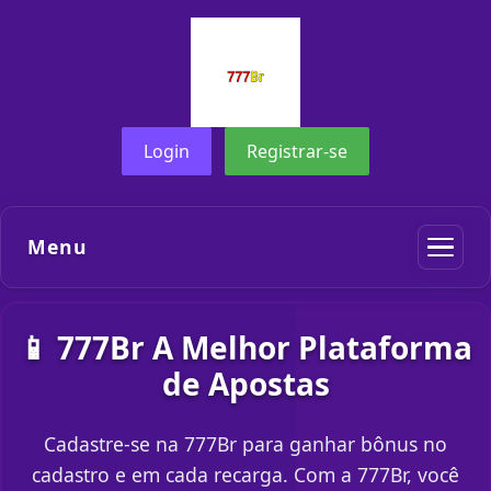
Login
Registrar-se
Menu
📱 777Br A Melhor Plataforma
de Apostas
Cadastre-se na 777Br para ganhar bônus no
cadastro e em cada recarga. Com a 777Br, você