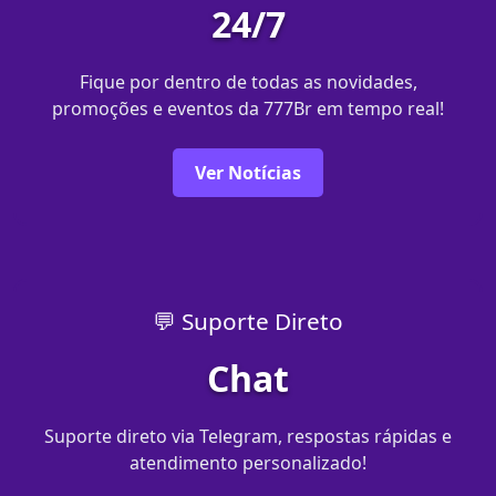
24/7
Fique por dentro de todas as novidades,
promoções e eventos da 777Br em tempo real!
Ver Notícias
💬 Suporte Direto
Chat
Suporte direto via Telegram, respostas rápidas e
atendimento personalizado!