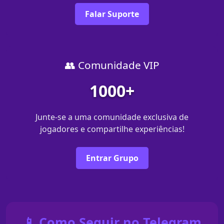
Falar Suporte
👥 Comunidade VIP
1000+
Junte-se a uma comunidade exclusiva de
jogadores e compartilhe experiências!
Entrar Grupo
📱 Como Seguir no Telegram