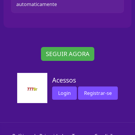
automaticamente
SEGUIR AGORA
Acessos
Login
Registrar-se