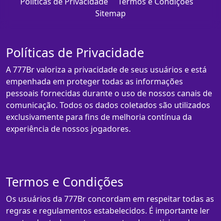
Políticas de Privacidade
Termos e Condições
Sitemap
Políticas de Privacidade
A 777Br valoriza a privacidade de seus usuários e está
empenhada em proteger todas as informações
pessoais fornecidas durante o uso de nossos canais de
comunicação. Todos os dados coletados são utilizados
exclusivamente para fins de melhoria contínua da
experiência de nossos jogadores.
Termos e Condições
Os usuários da 777Br concordam em respeitar todas as
regras e regulamentos estabelecidos. É importante ler