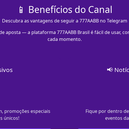
📱 Benefícios do Canal
Descubra as vantagens de seguir a 777AABB no Telegram
e aposta — a plataforma 777AABB Brasil é fácil de usar, com
cada momento.
sivos
📢 Notí
m, promoções especiais
Fique por dentro d
s únicos!
eventos da