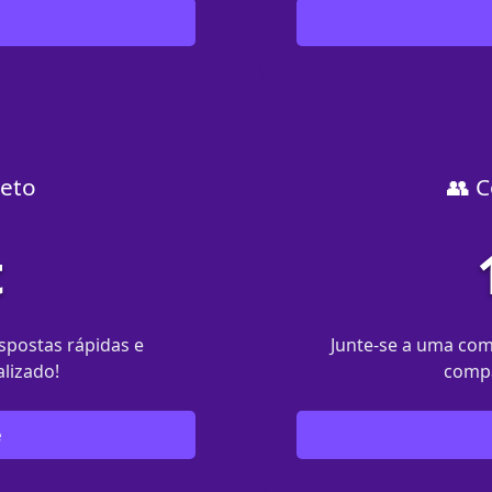
reto
👥 
t
espostas rápidas e
Junte-se a uma com
lizado!
compa
e