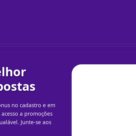
lhor
postas
ônus no cadastro e em
m acesso a promoções
ualável. Junte-se aos