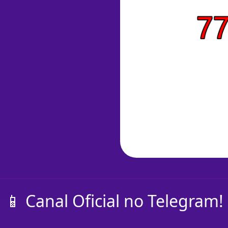
📱 Canal Oficial no Telegram!