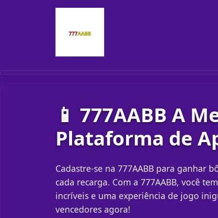
📱 777AABB A Me
Plataforma de A
Cadastre-se na 777AABB para ganhar b
cada recarga. Com a 777AABB, você te
incríveis e uma experiência de jogo inig
vencedores agora!