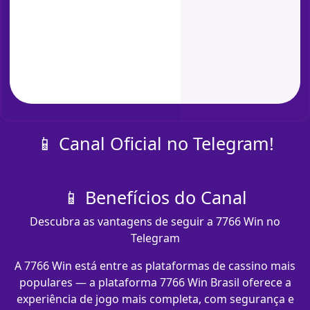
📱 Canal Oficial no Telegram!
📱 Benefícios do Canal
Descubra as vantagens de seguir a 7766 Win no
Telegram
A 7766 Win está entre as plataformas de cassino mais
populares — a plataforma 7766 Win Brasil oferece a
experiência de jogo mais completa, com segurança e