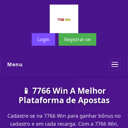
Login
Registrar-se
Menu
📱 7766 Win A Melhor
Plataforma de Apostas
Cadastre-se na 7766 Win para ganhar bônus no
cadastro e em cada recarga. Com a 7766 Win,