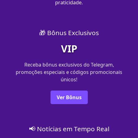
praticidade.
🎁 Bônus Exclusivos
VIP
Receba bônus exclusivos do Telegram,
promoções especiais e códigos promocionais
únicos!
Ver Bônus
📢 Notícias em Tempo Real