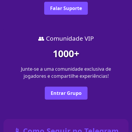
Falar Suporte
👥 Comunidade VIP
1000+
Junte-se a uma comunidade exclusiva de
jogadores e compartilhe experiências!
Entrar Grupo
📱 Como Seguir no Telegram