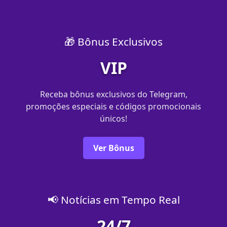
🎁 Bônus Exclusivos
VIP
Receba bônus exclusivos do Telegram,
promoções especiais e códigos promocionais
únicos!
Ver Bônus
📢 Notícias em Tempo Real
24/7