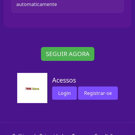
automaticamente
SEGUIR AGORA
Acessos
Login
Registrar-se