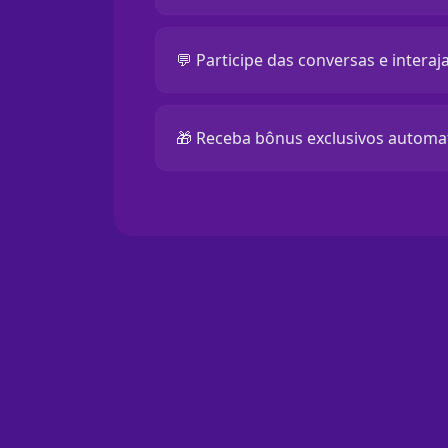
💬 Participe das conversas e interaj
🎁 Receba bônus exclusivos autom