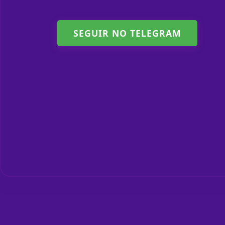
SEGUIR NO TELEGRAM