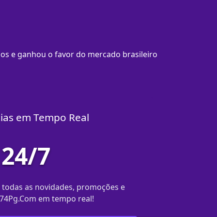
gos e ganhou o favor do mercado brasileiro
cias em Tempo Real
24/7
e todas as novidades, promoções e
 74Pg.Com em tempo real!