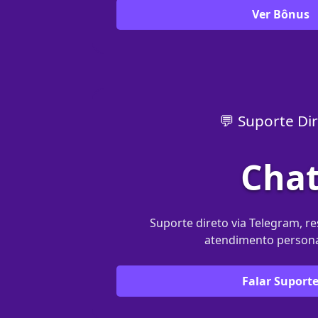
Ver Bônus
💬 Suporte Di
Cha
Suporte direto via Telegram, r
atendimento persona
Falar Suport