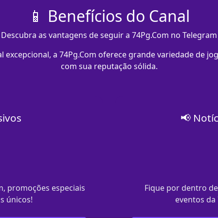
📱 Benefícios do Canal
Descubra as vantagens de seguir a 74Pg.Com no Telegram
l excepcional, a 74Pg.Com oferece grande variedade de jo
com sua reputação sólida.
sivos
📢 Notí
m, promoções especiais
Fique por dentro d
s únicos!
eventos da