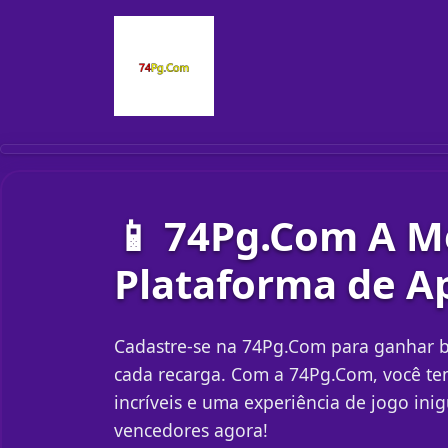
📱 74Pg.Com A M
Plataforma de A
Cadastre-se na 74Pg.Com para ganhar 
cada recarga. Com a 74Pg.Com, você t
incríveis e uma experiência de jogo inig
vencedores agora!