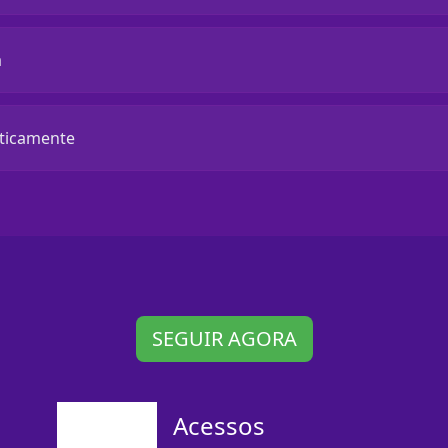
a
aticamente
SEGUIR AGORA
Acessos