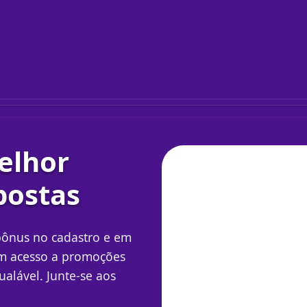
elhor
postas
bônus no cadastro e em
em acesso a promoções
ualável. Junte-se aos