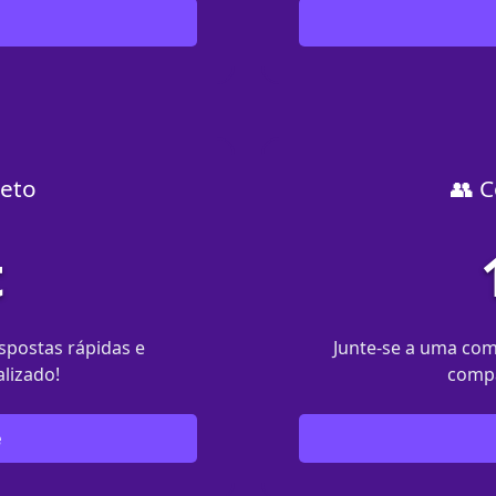
reto
👥 
t
espostas rápidas e
Junte-se a uma com
lizado!
compa
e