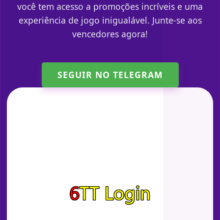
você tem acesso a promoções incríveis e uma
experiência de jogo inigualável. Junte-se aos
vencedores agora!
SEGUIR NO TELEGRAM