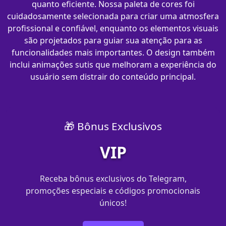
quanto eficiente. Nossa paleta de cores foi
cuidadosamente selecionada para criar uma atmosfera
profissional e confiável, enquanto os elementos visuais
são projetados para guiar sua atenção para as
funcionalidades mais importantes. O design também
inclui animações sutis que melhoram a experiência do
usuário sem distrair do conteúdo principal.
🎁 Bônus Exclusivos
VIP
Receba bônus exclusivos do Telegram,
promoções especiais e códigos promocionais
únicos!