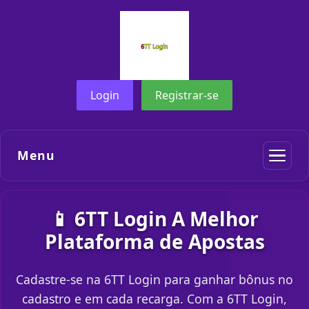
Login
Registrar-se
Menu
📱 6TT Login A Melhor
Plataforma de Apostas
Cadastre-se na 6TT Login para ganhar bônus no
cadastro e em cada recarga. Com a 6TT Login,