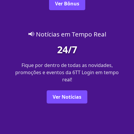
Ver Bônus
📢 Notícias em Tempo Real
24/7
Fique por dentro de todas as novidades,
promoções e eventos da 6TT Login em tempo
real!
Ver Notícias