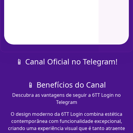
📱 Canal Oficial no Telegram!
📱 Benefícios do Canal
Descubra as vantagens de seguir a 6TT Login no
Telegram
O design moderno da 6TT Login combina estética
contemporânea com funcionalidade excepcional,
criando uma experiência visual que é tanto atraente