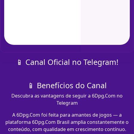
📱 Canal Oficial no Telegram!
📱 Benefícios do Canal
Descubra as vantagens de seguir a 6Dpg.Com no
Telegram
A 6Dpg.Com foi feita para amantes de jogos — a
plataforma 6Dpg.Com Brasil amplia constantemente o
conteúdo, com qualidade em crescimento contínuo.