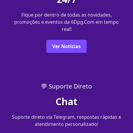
Fique por dentro de todas as novidades,
promoções e eventos da 6Dpg.Com em tempo
real!
Ver Notícias
💬 Suporte Direto
Chat
Suporte direto via Telegram, respostas rápidas e
atendimento personalizado!