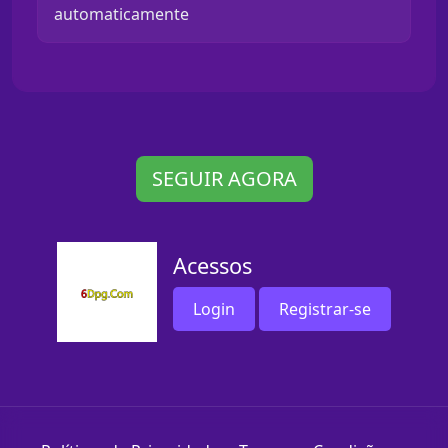
automaticamente
SEGUIR AGORA
Acessos
Login
Registrar-se