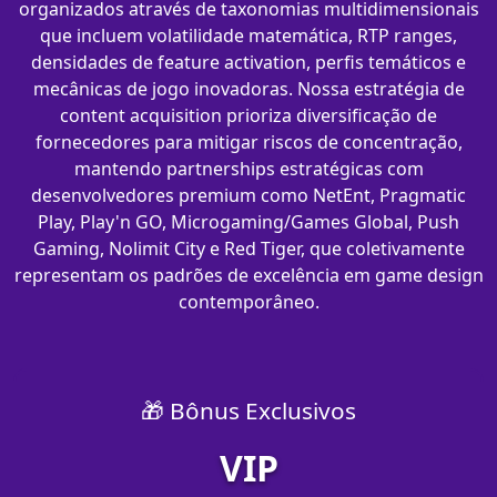
organizados através de taxonomias multidimensionais
que incluem volatilidade matemática, RTP ranges,
densidades de feature activation, perfis temáticos e
mecânicas de jogo inovadoras. Nossa estratégia de
content acquisition prioriza diversificação de
fornecedores para mitigar riscos de concentração,
mantendo partnerships estratégicas com
desenvolvedores premium como NetEnt, Pragmatic
Play, Play'n GO, Microgaming/Games Global, Push
Gaming, Nolimit City e Red Tiger, que coletivamente
representam os padrões de excelência em game design
contemporâneo.
🎁 Bônus Exclusivos
VIP