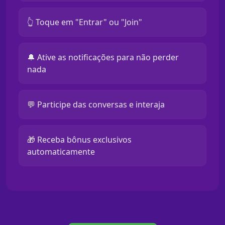
👆 Toque em "Entrar" ou "Join"
🔔 Ative as notificações para não perder
nada
💬 Participe das conversas e interaja
🎁 Receba bônus exclusivos
automaticamente