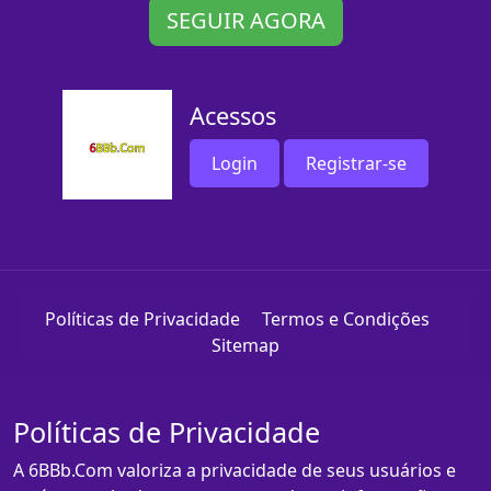
SEGUIR AGORA
Acessos
Login
Registrar-se
Políticas de Privacidade
Termos e Condições
Sitemap
Políticas de Privacidade
A 6BBb.Com valoriza a privacidade de seus usuários e