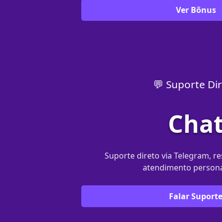
Ver Bônus
💬 Suporte Di
Cha
Suporte direto via Telegram, r
atendimento persona
Falar Suport