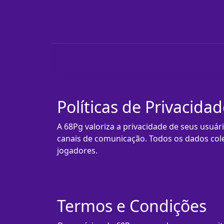
Políticas de Privacida
A 68Pg valoriza a privacidade de seus usuá
canais de comunicação. Todos os dados cole
jogadores.
Termos e Condições