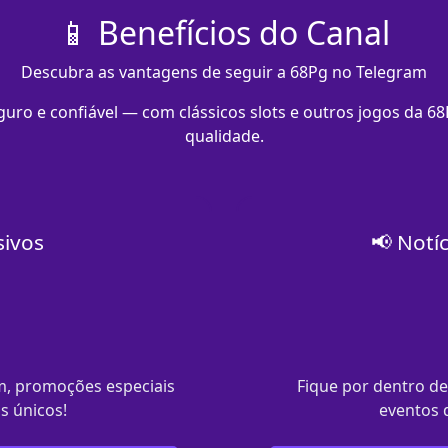
📱 Benefícios do Canal
Descubra as vantagens de seguir a 68Pg no Telegram
uro e confiável — com clássicos slots e outros jogos da 68
qualidade.
sivos
📢 Notí
m, promoções especiais
Fique por dentro d
s únicos!
eventos 