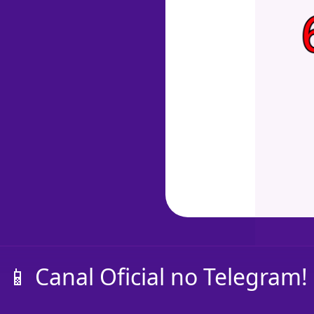
📱 Canal Oficial no Telegram!