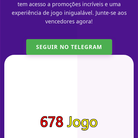
tem acesso a promoções incríveis e uma
experiência de jogo inigualável. Junte-se aos
vencedores agora!
SEGUIR NO TELEGRAM