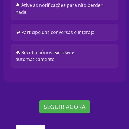
🔔 Ative as notificações para não perder
nada
💬 Participe das conversas e interaja
🎁 Receba bônus exclusivos
automaticamente
SEGUIR AGORA