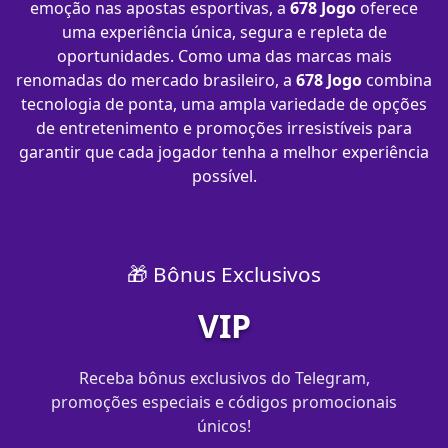
emoção nas apostas esportivas, a
678 Jogo
oferece
uma experiência única, segura e repleta de
oportunidades. Como uma das marcas mais
renomadas do mercado brasileiro, a
678 Jogo
combina
tecnologia de ponta, uma ampla variedade de opções
de entretenimento e promoções irresistíveis para
garantir que cada jogador tenha a melhor experiência
possível.
🎁 Bônus Exclusivos
VIP
Receba bônus exclusivos do Telegram,
promoções especiais e códigos promocionais
únicos!