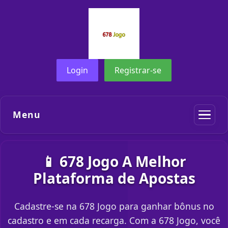
Login
Registrar-se
Menu
📱 678 Jogo A Melhor
Plataforma de Apostas
Cadastre-se na 678 Jogo para ganhar bônus no
cadastro e em cada recarga. Com a 678 Jogo, você