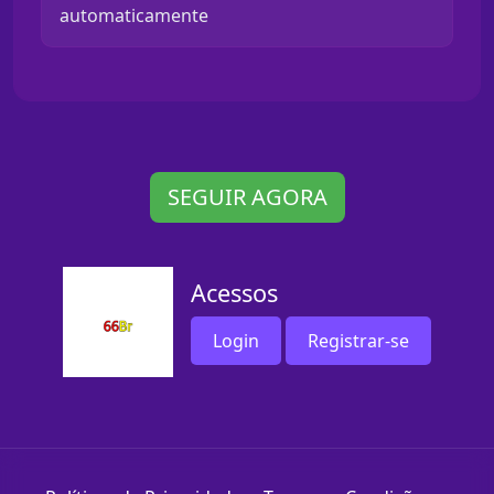
automaticamente
SEGUIR AGORA
Acessos
Login
Registrar-se