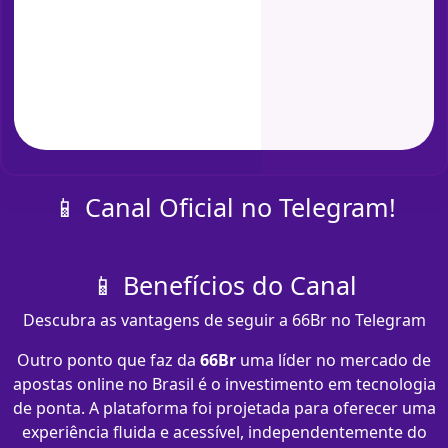
📱 Canal Oficial no Telegram!
📱 Benefícios do Canal
Descubra as vantagens de seguir a 66Br no Telegram
Outro ponto que faz da
66Br
uma líder no mercado de
apostas online no Brasil é o investimento em tecnologia
de ponta. A plataforma foi projetada para oferecer uma
experiência fluida e acessível, independentemente do