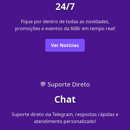
24/7
Fique por dentro de todas as novidades,
promoções e eventos da 66Br em tempo real!
Ver Notícias
💬 Suporte Direto
Chat
Suporte direto via Telegram, respostas rápidas e
atendimento personalizado!