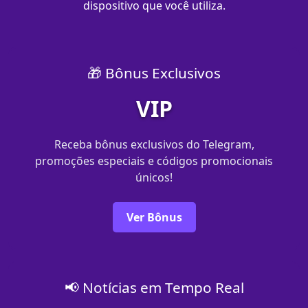
dispositivo que você utiliza.
🎁 Bônus Exclusivos
VIP
Receba bônus exclusivos do Telegram,
promoções especiais e códigos promocionais
únicos!
Ver Bônus
📢 Notícias em Tempo Real