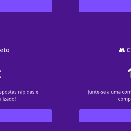
reto
👥 
t
espostas rápidas e
Junte-se a uma com
lizado!
compa
e