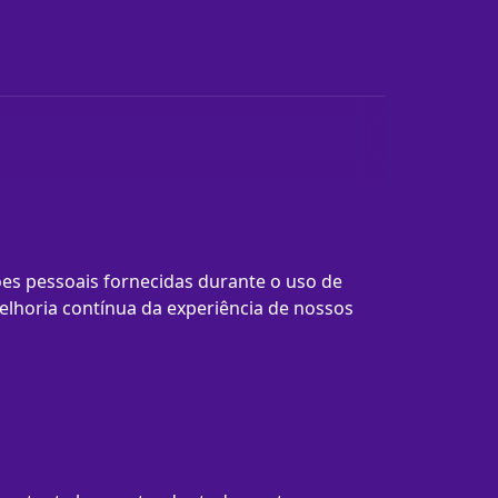
es pessoais fornecidas durante o uso de
elhoria contínua da experiência de nossos