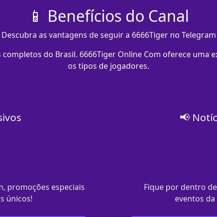
📱 Benefícios do Canal
Descubra as vantagens de seguir a 6666Tiger no Telegram
 completos do Brasil. 6666Tiger Online Com oferece uma exp
os tipos de jogadores.
sivos
📢 Notí
m, promoções especiais
Fique por dentro d
s únicos!
eventos da