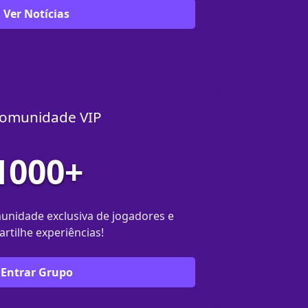
Ver Notícias
Comunidade VIP
1000+
unidade exclusiva de jogadores e
rtilhe experiências!
Entrar Grupo