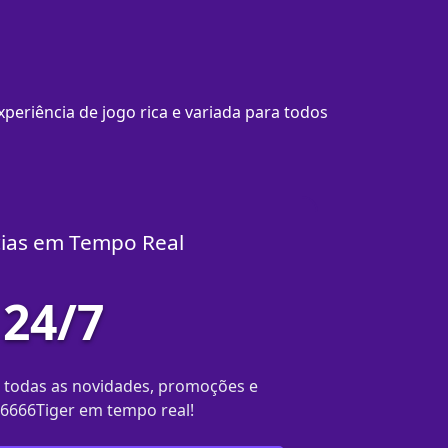
eriência de jogo rica e variada para todos
cias em Tempo Real
24/7
e todas as novidades, promoções e
 6666Tiger em tempo real!