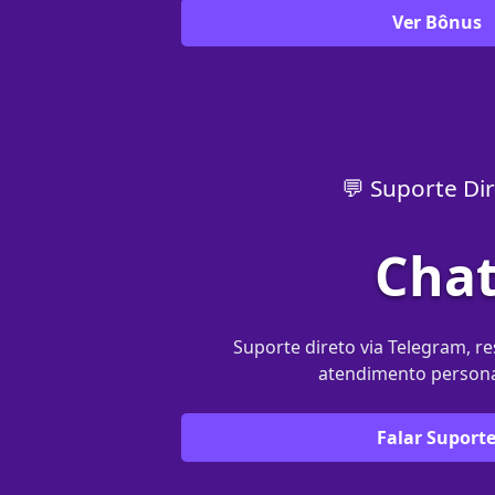
Ver Bônus
💬 Suporte Di
Cha
Suporte direto via Telegram, r
atendimento persona
Falar Suport