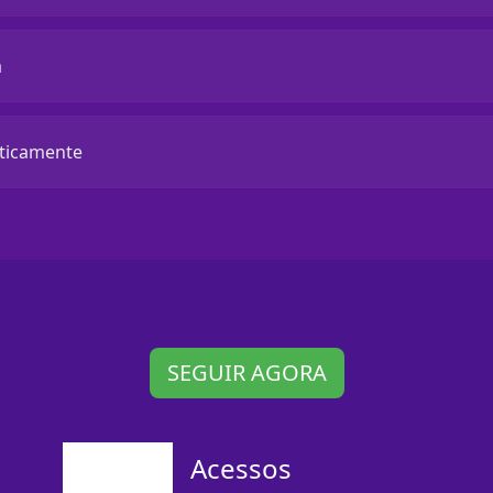
a
aticamente
SEGUIR AGORA
Acessos