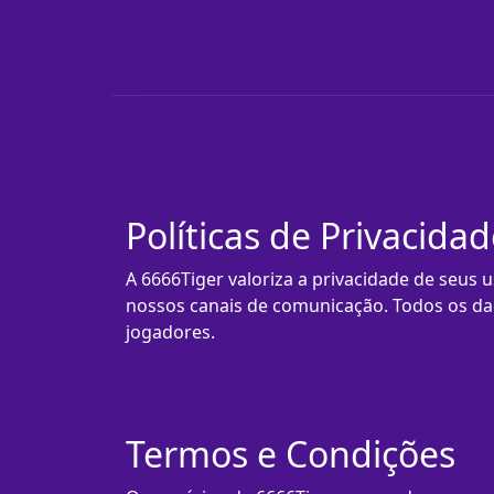
Políticas de Privacida
A 6666Tiger valoriza a privacidade de seus
nossos canais de comunicação. Todos os dad
jogadores.
Termos e Condições