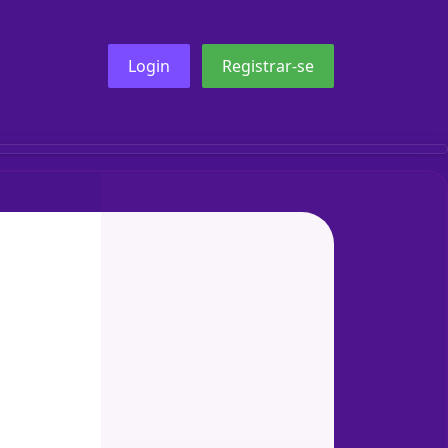
Login
Registrar-se