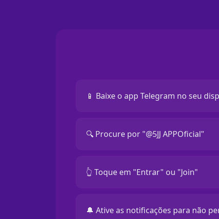
📱 Baixe o app Telegram no seu disp
🔍 Procure por "@5JJ APPOficial"
👆 Toque em "Entrar" ou "Join"
🔔 Ative as notificações para não p