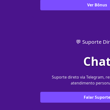
Ver Bônus
💬 Suporte Di
Cha
Suporte direto via Telegram, r
atendimento persona
Falar Suport