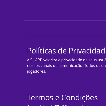
Políticas de Privacida
A 5JJ APP valoriza a privacidade de seus u
nossos canais de comunicação. Todos os dad
jogadores.
Termos e Condições