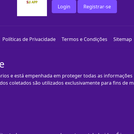
Login
Registrar-se
Políticas de Privacidade
Termos e Condições
Sitemap
de
suários e está empenhada em proteger todas as informações
os coletados são utilizados exclusivamente para fins de m