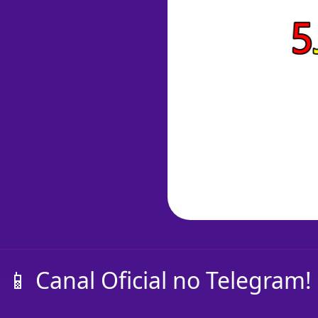
📱 Canal Oficial no Telegram!