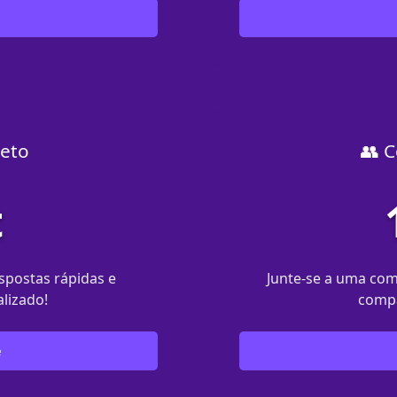
reto
👥 
t
espostas rápidas e
Junte-se a uma com
lizado!
compa
e