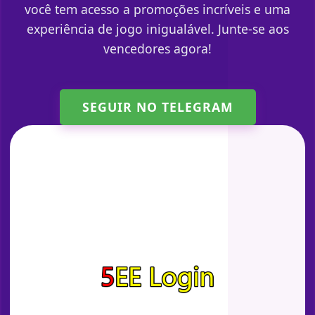
você tem acesso a promoções incríveis e uma
experiência de jogo inigualável. Junte-se aos
vencedores agora!
SEGUIR NO TELEGRAM