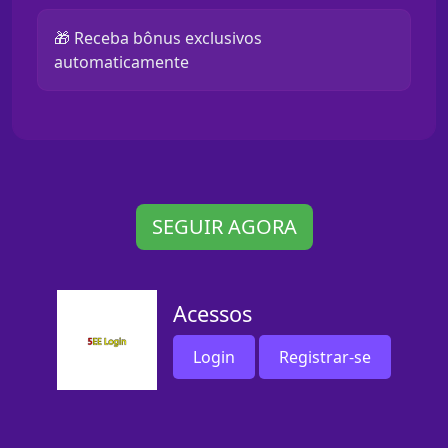
🎁 Receba bônus exclusivos
automaticamente
SEGUIR AGORA
Acessos
Login
Registrar-se