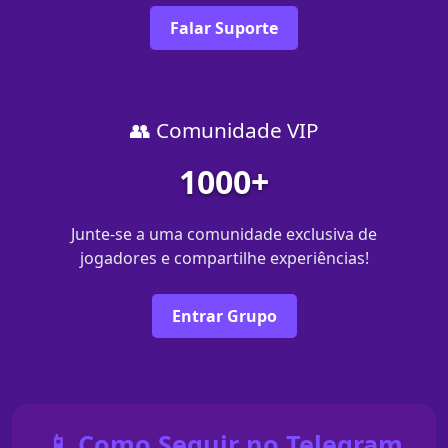
Falar Suporte
👥 Comunidade VIP
1000+
Junte-se a uma comunidade exclusiva de
jogadores e compartilhe experiências!
Entrar Grupo
📱 Como Seguir no Telegram