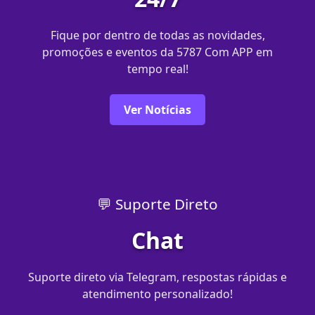
Fique por dentro de todas as novidades,
promoções e eventos da 5787 Com APP em
tempo real!
Ver Notícias
💬 Suporte Direto
Chat
Suporte direto via Telegram, respostas rápidas e
atendimento personalizado!