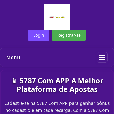
Login
Registrar-se
Menu
📱 5787 Com APP A Melhor
Plataforma de Apostas
Cadastre-se na 5787 Com APP para ganhar bônus
no cadastro e em cada recarga. Com a 5787 Com