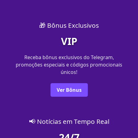
🎁 Bônus Exclusivos
VIP
Receba bônus exclusivos do Telegram,
promoções especiais e códigos promocionais
únicos!
Ver Bônus
📢 Notícias em Tempo Real
24/7