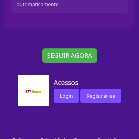
automaticamente
SEGUIR AGORA
Acessos
Login
Registrar-se