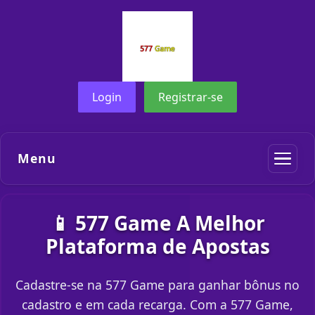
Login
Registrar-se
Menu
📱 577 Game A Melhor
Plataforma de Apostas
Cadastre-se na 577 Game para ganhar bônus no
cadastro e em cada recarga. Com a 577 Game,