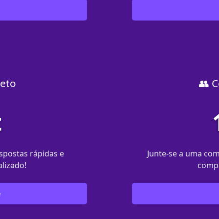
reto
👥 
t
espostas rápidas e
Junte-se a uma com
lizado!
compa
e