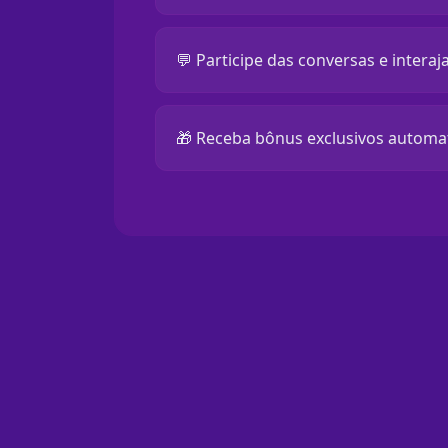
💬 Participe das conversas e interaj
🎁 Receba bônus exclusivos autom