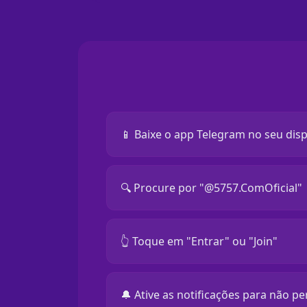
📱 Baixe o app Telegram no seu disp
🔍 Procure por "@5757.ComOficial"
👆 Toque em "Entrar" ou "Join"
🔔 Ative as notificações para não p