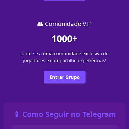
👥 Comunidade VIP
1000+
Junte-se a uma comunidade exclusiva de
jogadores e compartilhe experiências!
Entrar Grupo
📱 Como Seguir no Telegram