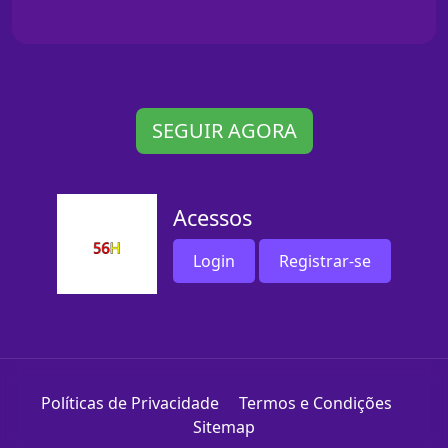
SEGUIR AGORA
Acessos
Login
Registrar-se
Políticas de Privacidade
Termos e Condições
Sitemap