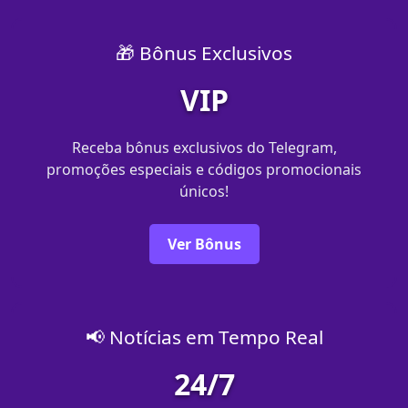
🎁 Bônus Exclusivos
VIP
Receba bônus exclusivos do Telegram,
promoções especiais e códigos promocionais
únicos!
Ver Bônus
📢 Notícias em Tempo Real
24/7