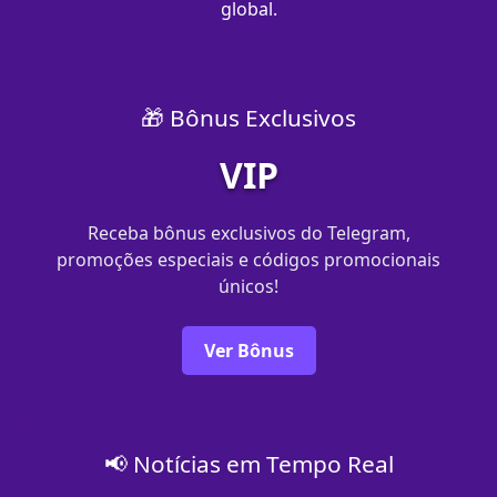
global.
🎁 Bônus Exclusivos
VIP
Receba bônus exclusivos do Telegram,
promoções especiais e códigos promocionais
únicos!
Ver Bônus
📢 Notícias em Tempo Real