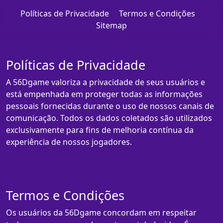
Políticas de Privacidade
Termos e Condições
Sitemap
Políticas de Privacidade
A 56Dgame valoriza a privacidade de seus usuários e
está empenhada em proteger todas as informações
pessoais fornecidas durante o uso de nossos canais de
comunicação. Todos os dados coletados são utilizados
exclusivamente para fins de melhoria contínua da
experiência de nossos jogadores.
Termos e Condições
Os usuários da 56Dgame concordam em respeitar