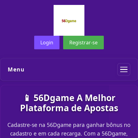
Login
Registrar-se
Menu
📱 56Dgame A Melhor
Plataforma de Apostas
Cadastre-se na 56Dgame para ganhar bônus no
cadastro e em cada recarga. Com a 56Dgame,