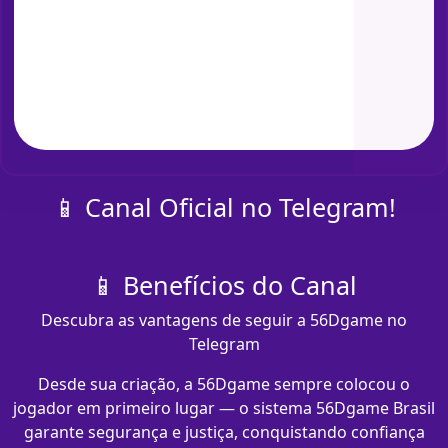
📱 Canal Oficial no Telegram!
📱 Benefícios do Canal
Descubra as vantagens de seguir a 56Dgame no
Telegram
Desde sua criação, a 56Dgame sempre colocou o
jogador em primeiro lugar — o sistema 56Dgame Brasil
garante segurança e justiça, conquistando confiança