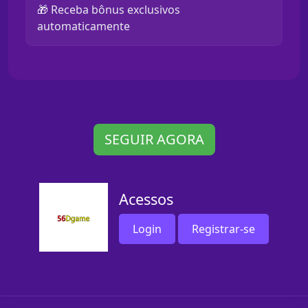
🎁 Receba bônus exclusivos
automaticamente
SEGUIR AGORA
Acessos
Login
Registrar-se