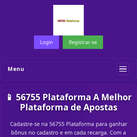
Login
Registrar-se
Menu
📱 56755 Plataforma A Melhor
Plataforma de Apostas
Cadastre-se na 56755 Plataforma para ganhar
bônus no cadastro e em cada recarga. Com a