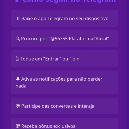
📱 Baixe o app Telegram no seu dispositivo
🔍 Procure por "@56755 PlataformaOficial"
👆 Toque em "Entrar" ou "Join"
🔔 Ative as notificações para não perder
nada
💬 Participe das conversas e interaja
🎁 Receba bônus exclusivos