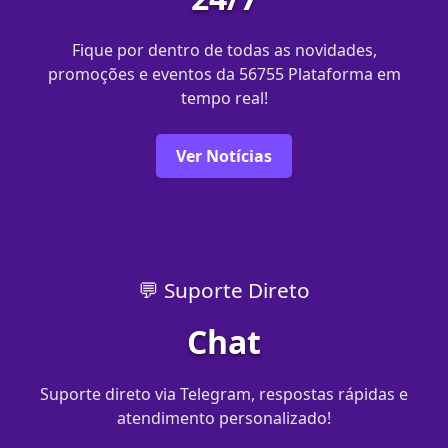
Fique por dentro de todas as novidades,
promoções e eventos da 56755 Plataforma em
tempo real!
Ver Notícias
💬 Suporte Direto
Chat
Suporte direto via Telegram, respostas rápidas e
atendimento personalizado!