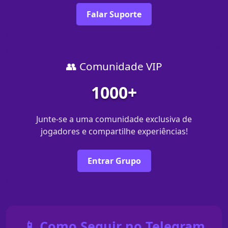
Falar Suporte
👥 Comunidade VIP
1000+
Junte-se a uma comunidade exclusiva de
jogadores e compartilhe experiências!
Entrar Grupo
📱 Como Seguir no Telegram