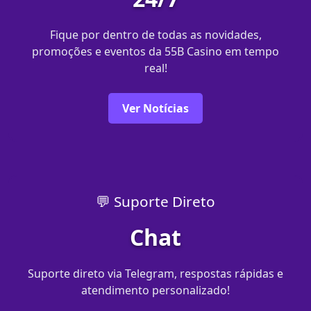
Fique por dentro de todas as novidades,
promoções e eventos da 55B Casino em tempo
real!
Ver Notícias
💬 Suporte Direto
Chat
Suporte direto via Telegram, respostas rápidas e
atendimento personalizado!