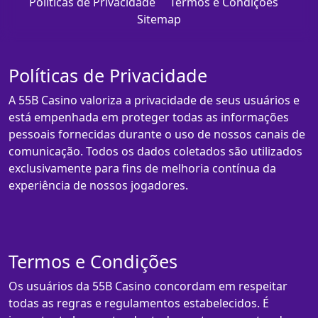
Políticas de Privacidade
Termos e Condições
Sitemap
Políticas de Privacidade
A 55B Casino valoriza a privacidade de seus usuários e
está empenhada em proteger todas as informações
pessoais fornecidas durante o uso de nossos canais de
comunicação. Todos os dados coletados são utilizados
exclusivamente para fins de melhoria contínua da
experiência de nossos jogadores.
Termos e Condições
Os usuários da 55B Casino concordam em respeitar
todas as regras e regulamentos estabelecidos. É