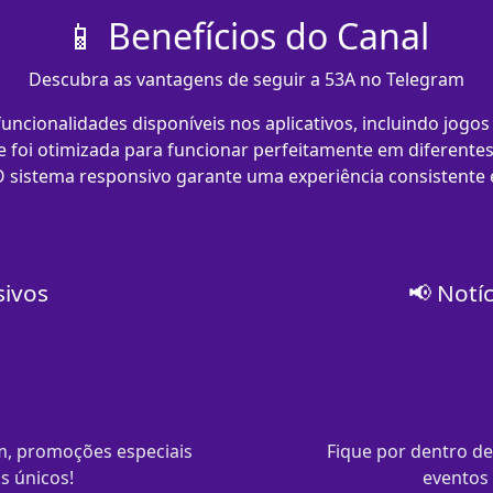
📱 Benefícios do Canal
Descubra as vantagens de seguir a 53A no Telegram
ncionalidades disponíveis nos aplicativos, incluindo jogos
ce foi otimizada para funcionar perfeitamente em diferent
 sistema responsivo garante uma experiência consistente 
sivos
📢 Notí
m, promoções especiais
Fique por dentro d
s únicos!
eventos