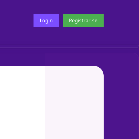
Login
Registrar-se