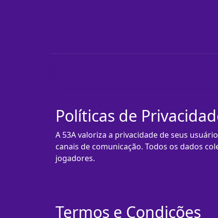
Políticas de Privacida
A 53A valoriza a privacidade de seus usuár
canais de comunicação. Todos os dados cole
jogadores.
Termos e Condições