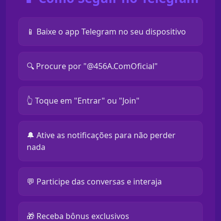
📱 Baixe o app Telegram no seu dispositivo
🔍 Procure por "@456A.ComOficial"
👆 Toque em "Entrar" ou "Join"
🔔 Ative as notificações para não perder
nada
💬 Participe das conversas e interaja
🎁 Receba bônus exclusivos