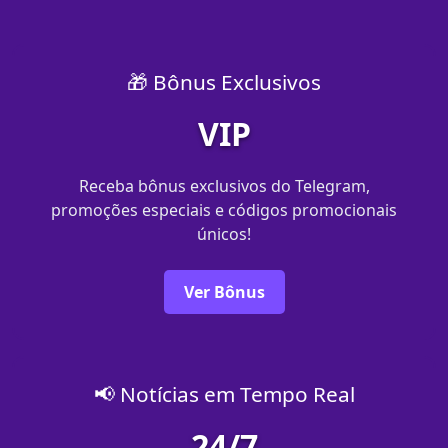
🎁 Bônus Exclusivos
VIP
Receba bônus exclusivos do Telegram,
promoções especiais e códigos promocionais
únicos!
Ver Bônus
📢 Notícias em Tempo Real
24/7