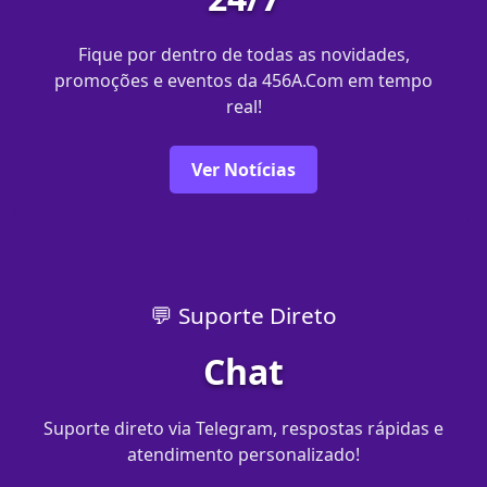
Fique por dentro de todas as novidades,
promoções e eventos da 456A.Com em tempo
real!
Ver Notícias
💬 Suporte Direto
Chat
Suporte direto via Telegram, respostas rápidas e
atendimento personalizado!