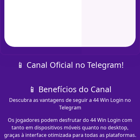
📱 Canal Oficial no Telegram!
📱 Benefícios do Canal
Descubra as vantagens de seguir a 44 Win Login no
Telegram
Os jogadores podem desfrutar do 44 Win Login com​
tanto em dispositivos móveis quanto no desktop,
graças à interface otimizada para todas as plataformas.