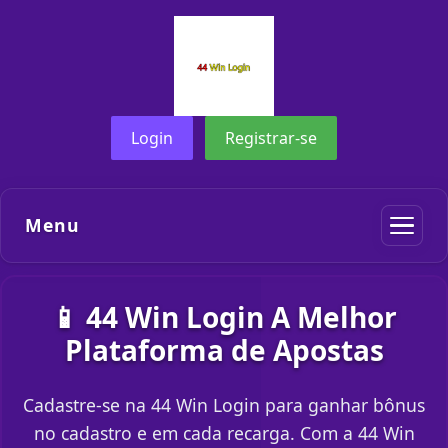
Login
Registrar-se
Menu
📱 44 Win Login A Melhor
Plataforma de Apostas
Cadastre-se na 44 Win Login para ganhar bônus
no cadastro e em cada recarga. Com a 44 Win