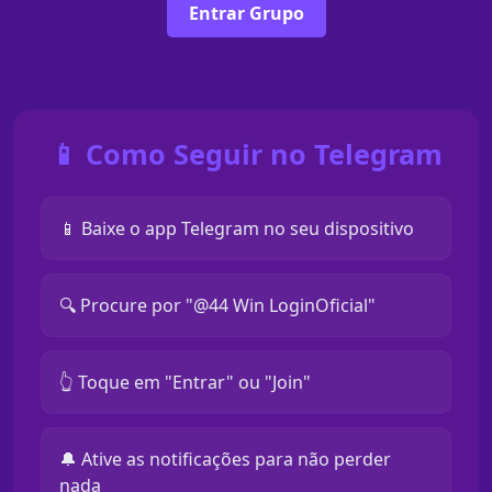
Entrar Grupo
📱 Como Seguir no Telegram
📱 Baixe o app Telegram no seu dispositivo
🔍 Procure por "@44 Win LoginOficial"
👆 Toque em "Entrar" ou "Join"
🔔 Ative as notificações para não perder
nada