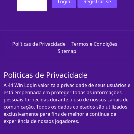
Login
Registrar-se
Políticas de Privacidade
Termos e Condições
Sitemap
Políticas de Privacidade
A 44 Win Login valoriza a privacidade de seus usuários e
está empenhada em proteger todas as informações
pessoais fornecidas durante o uso de nossos canais de
comunicação. Todos os dados coletados são utilizados
exclusivamente para fins de melhoria contínua da
experiência de nossos jogadores.