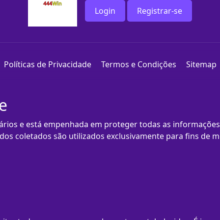
Login
Registrar-se
Políticas de Privacidade
Termos e Condições
Sitemap
de
uários e está empenhada em proteger todas as informações
os coletados são utilizados exclusivamente para fins de m