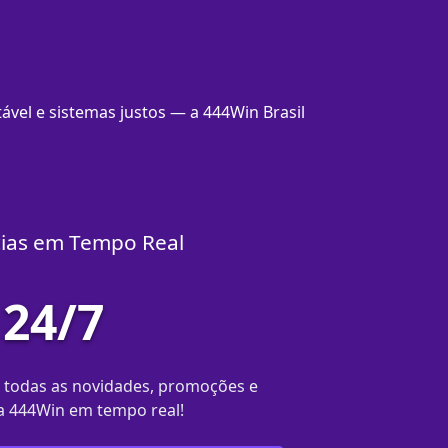
ável e sistemas justos — a 444Win Brasil
cias em Tempo Real
24/7
e todas as novidades, promoções e
a 444Win em tempo real!