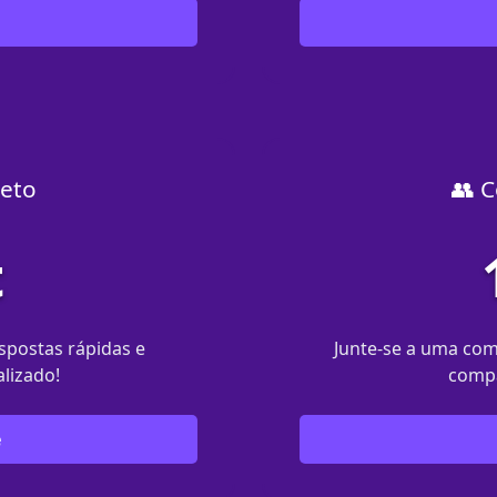
reto
👥 
t
espostas rápidas e
Junte-se a uma com
lizado!
compa
e