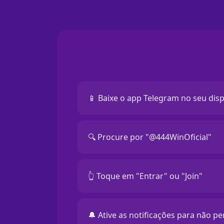
📱 Baixe o app Telegram no seu disp
🔍 Procure por "@444WinOficial"
👆 Toque em "Entrar" ou "Join"
🔔 Ative as notificações para não p