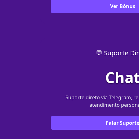
Ver Bônus
💬 Suporte Di
Cha
Suporte direto via Telegram, r
atendimento persona
Falar Suport