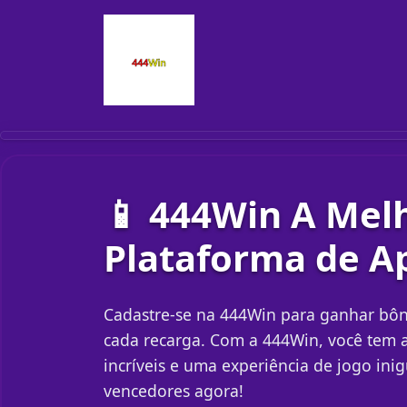
📱 444Win A Mel
Plataforma de A
Cadastre-se na 444Win para ganhar bôn
cada recarga. Com a 444Win, você tem 
incríveis e uma experiência de jogo inig
vencedores agora!