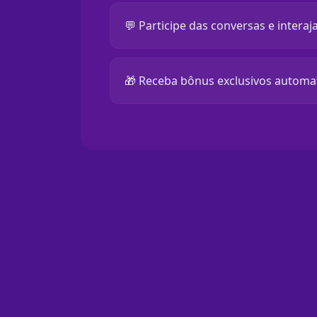
💬 Participe das conversas e interaj
🎁 Receba bônus exclusivos autom