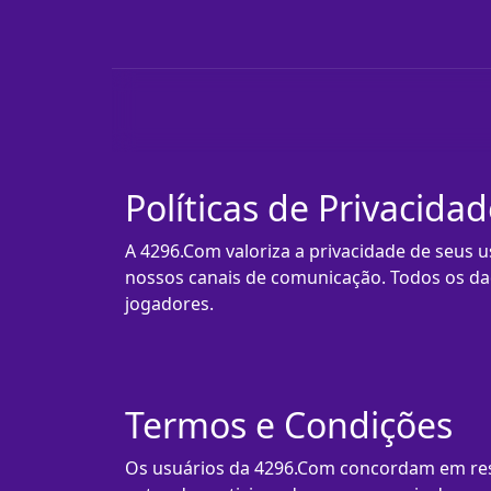
Políticas de Privacida
A 4296.Com valoriza a privacidade de seus 
nossos canais de comunicação. Todos os dad
jogadores.
Termos e Condições
Os usuários da 4296.Com concordam em resp