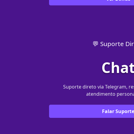
💬 Suporte Di
Cha
Suporte direto via Telegram, r
atendimento persona
Falar Suport