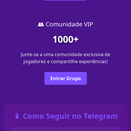
👥 Comunidade VIP
1000+
Junte-se a uma comunidade exclusiva de
jogadores e compartilhe experiências!
Entrar Grupo
📱 Como Seguir no Telegram