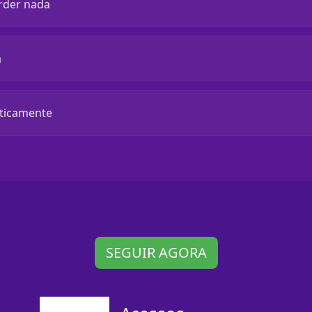
erder nada
a
aticamente
SEGUIR AGORA