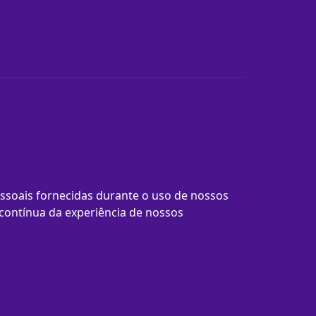
ssoais fornecidas durante o uso de nossos
 contínua da experiência de nossos