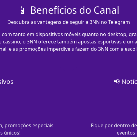
📱 Benefícios do Canal
Descubra as vantagens de seguir a 3NN no Telegram
om​ tanto em dispositivos móveis quanto no desktop, graç
de cassino, o 3NN oferece também apostas esportivas e uma 
onal, e as promoções imperdíveis fazem do 3NN com​ a escol
sivos
📢 Notí
m, promoções especiais
Fique por dentro d
s únicos!
eventos 