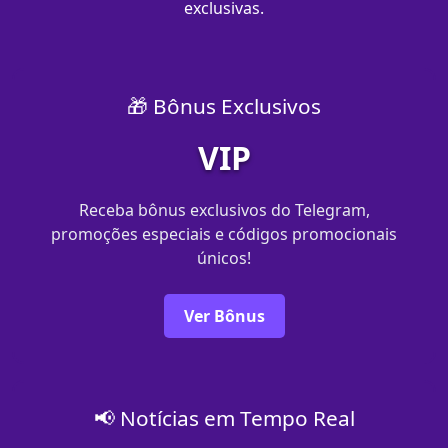
exclusivas.
🎁 Bônus Exclusivos
VIP
Receba bônus exclusivos do Telegram,
promoções especiais e códigos promocionais
únicos!
Ver Bônus
📢 Notícias em Tempo Real