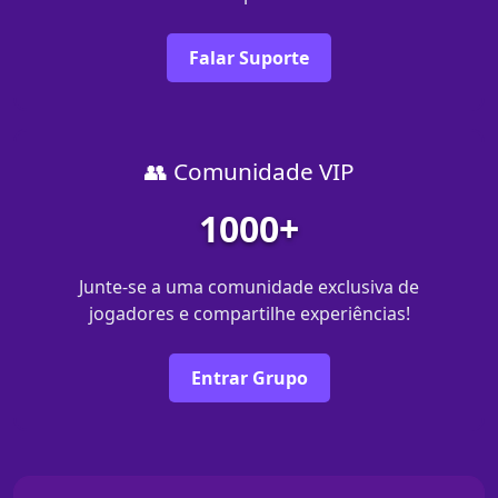
Falar Suporte
👥 Comunidade VIP
1000+
Junte-se a uma comunidade exclusiva de
jogadores e compartilhe experiências!
Entrar Grupo