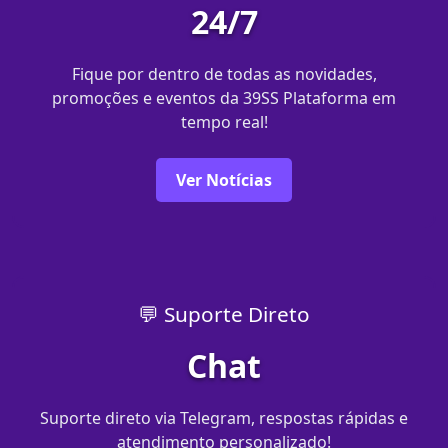
24/7
Fique por dentro de todas as novidades,
promoções e eventos da 39SS Plataforma em
tempo real!
Ver Notícias
💬 Suporte Direto
Chat
Suporte direto via Telegram, respostas rápidas e
atendimento personalizado!