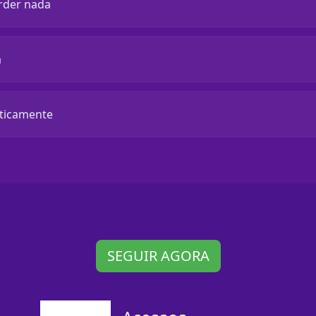
erder nada
a
aticamente
SEGUIR AGORA