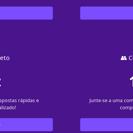
reto
👥 
t
espostas rápidas e
Junte-se a uma com
lizado!
compa
e