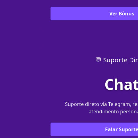
Ver Bônus
💬 Suporte Di
Cha
Suporte direto via Telegram, r
atendimento persona
Falar Suport