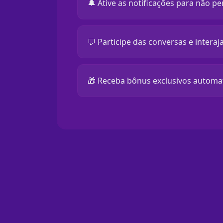
🔔 Ative as notificações para não p
💬 Participe das conversas e interaj
🎁 Receba bônus exclusivos autom