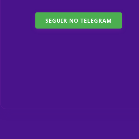
SEGUIR NO TELEGRAM