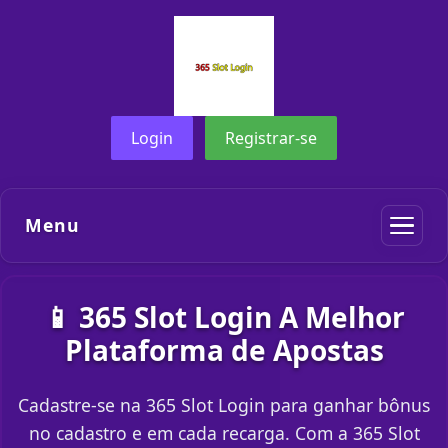
Login
Registrar-se
Menu
📱 365 Slot Login A Melhor
Plataforma de Apostas
Cadastre-se na 365 Slot Login para ganhar bônus
no cadastro e em cada recarga. Com a 365 Slot