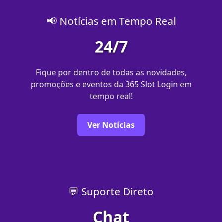
📢 Notícias em Tempo Real
24/7
Fique por dentro de todas as novidades,
promoções e eventos da 365 Slot Login em
tempo real!
Ver Notícias
💬 Suporte Direto
Chat