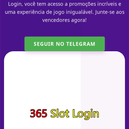
Login, você tem acesso a promoções incríveis e
uma experiência de jogo inigualável. Junte-se aos
vencedores agora!
SEGUIR NO TELEGRAM