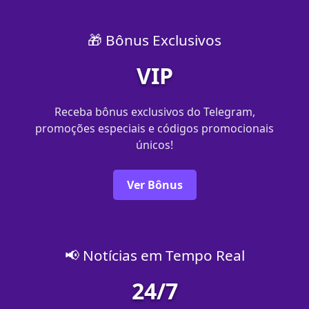
🎁 Bônus Exclusivos
VIP
Receba bônus exclusivos do Telegram,
promoções especiais e códigos promocionais
únicos!
Ver Bônus
📢 Notícias em Tempo Real
24/7