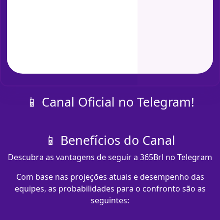
📱 Canal Oficial no Telegram!
📱 Benefícios do Canal
Descubra as vantagens de seguir a 365Brl no Telegram
Com base nas projeções atuais e desempenho das
equipes, as probabilidades para o confronto são as
seguintes: