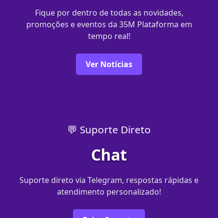
Fique por dentro de todas as novidades,
promoções e eventos da 35M Plataforma em
tempo real!
Ver Notícias
💬 Suporte Direto
Chat
Suporte direto via Telegram, respostas rápidas e
atendimento personalizado!