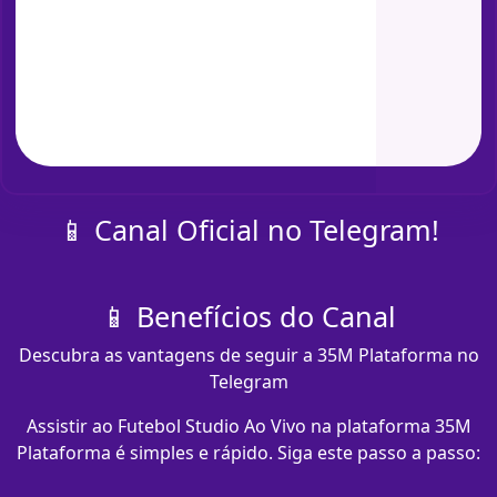
📱 Canal Oficial no Telegram!
📱 Benefícios do Canal
Descubra as vantagens de seguir a 35M Plataforma no
Telegram
Assistir ao Futebol Studio Ao Vivo na plataforma 35M
Plataforma é simples e rápido. Siga este passo a passo: