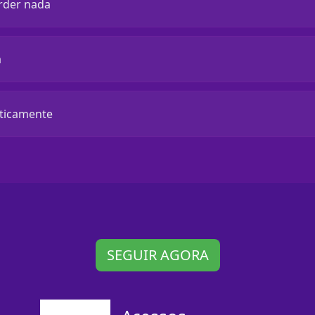
erder nada
a
aticamente
SEGUIR AGORA