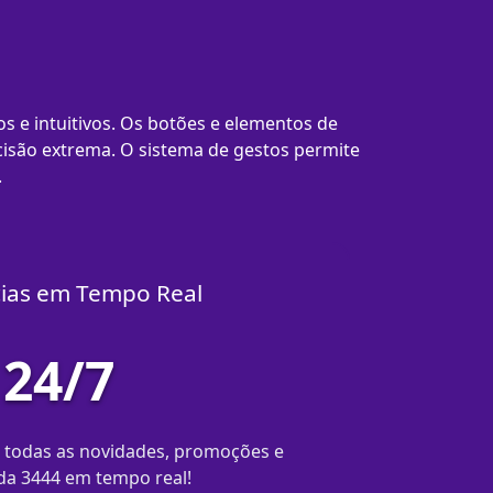
s e intuitivos. Os botões e elementos de
cisão extrema. O sistema de gestos permite
.
cias em Tempo Real
24/7
e todas as novidades, promoções e
da 3444 em tempo real!