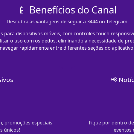
📱 Benefícios do Canal
Descubra as vantagens de seguir a 3444 no Telegram
para dispositivos móveis, com controles touch responsivo
litar o uso com os dedos, eliminando a necessidade de pre
navegar rapidamente entre diferentes seções do aplicativo
sivos
📢 Notí
m, promoções especiais
Fique por dentro d
s únicos!
eventos 