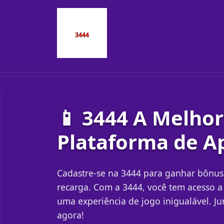
📱 3444 A Melhor
Plataforma de A
Cadastre-se na 3444 para ganhar bônus
recarga. Com a 3444, você tem acesso a
uma experiência de jogo inigualável. J
agora!