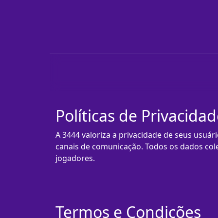
Políticas de Privacida
A 3444 valoriza a privacidade de seus usuá
canais de comunicação. Todos os dados cole
jogadores.
Termos e Condições