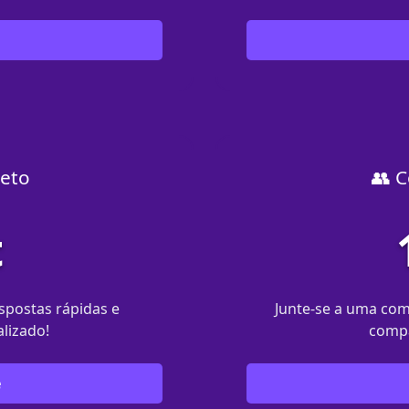
reto
👥 
t
espostas rápidas e
Junte-se a uma com
lizado!
compa
e