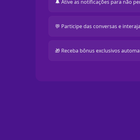
🔔 Ative as notificações para não p
💬 Participe das conversas e interaj
🎁 Receba bônus exclusivos autom