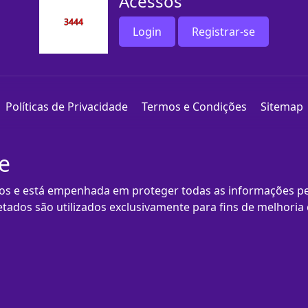
Acessos
Login
Registrar-se
Políticas de Privacidade
Termos e Condições
Sitemap
de
rios e está empenhada em proteger todas as informações p
tados são utilizados exclusivamente para fins de melhoria