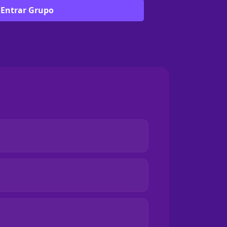
Entrar Grupo