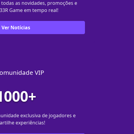
e todas as novidades, promoções e
 33R Game em tempo real!
Ver Notícias
Comunidade VIP
1000+
unidade exclusiva de jogadores e
rtilhe experiências!