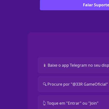
Falar Suport
📱 Baixe o app Telegram no seu disp
🔍 Procure por "@33R GameOficial"
👆 Toque em "Entrar" ou "Join"