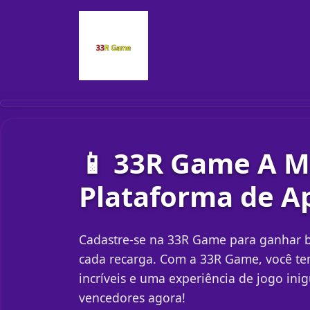
📱 33R Game A M
Plataforma de A
Cadastre-se na 33R Game para ganhar 
cada recarga. Com a 33R Game, você t
incríveis e uma experiência de jogo inig
vencedores agora!