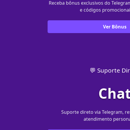
Receba bônus exclusivos do Telegra
e códigos promocionai
Ver Bônus
💬 Suporte Di
Cha
Suporte direto via Telegram, r
atendimento persona