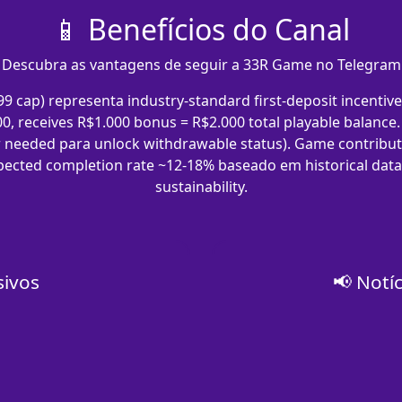
📱 Benefícios do Canal
Descubra as vantagens de seguir a 33R Game no Telegram
cap) representa industry-standard first-deposit incentive
0, receives R$1.000 bonus = R$2.000 total playable balance
 needed para unlock withdrawable status). Game contributio
pected completion rate ~12-18% baseado em historical data,
sustainability.
sivos
📢 Notí