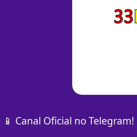
📱 Canal Oficial no Telegram!