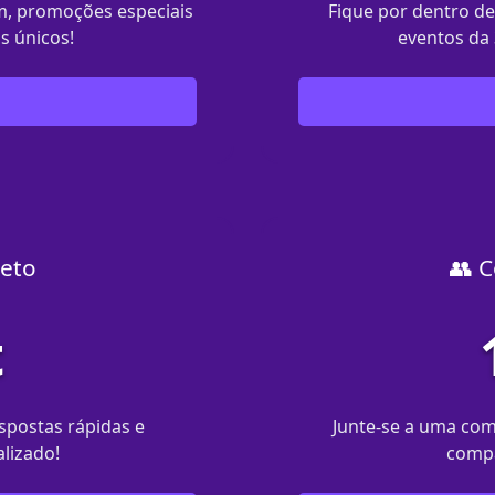
m, promoções especiais
Fique por dentro d
s únicos!
eventos da
reto
👥 
t
espostas rápidas e
Junte-se a uma com
lizado!
compa