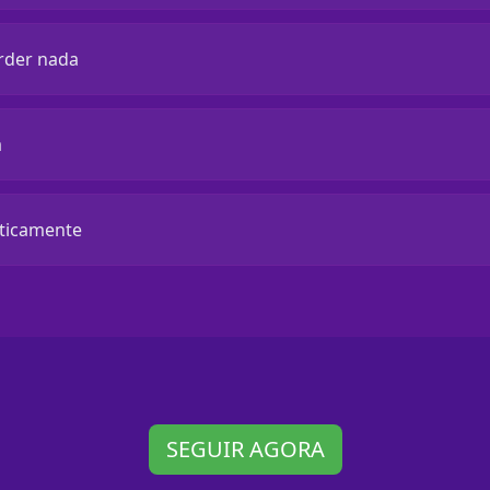
erder nada
a
aticamente
SEGUIR AGORA