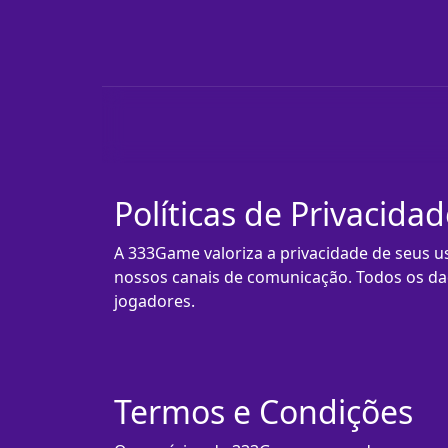
Políticas de Privacida
A 333Game valoriza a privacidade de seus 
nossos canais de comunicação. Todos os dad
jogadores.
Termos e Condições