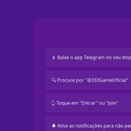
📱 Baixe o app Telegram no seu disp
🔍 Procure por "@333GameOficial"
👆 Toque em "Entrar" ou "Join"
🔔 Ative as notificações para não p