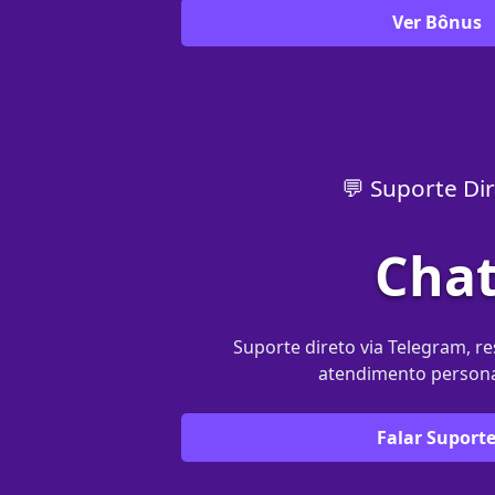
Ver Bônus
💬 Suporte Di
Cha
Suporte direto via Telegram, r
atendimento persona
Falar Suport