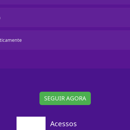
a
aticamente
SEGUIR AGORA
Acessos