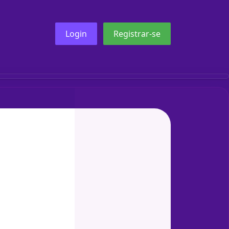
Login
Registrar-se