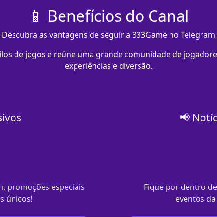
📱 Benefícios do Canal
Descubra as vantagens de seguir a 333Game no Telegram
los de jogos e reúne uma grande comunidade de jogadore
experiências e diversão.
sivos
📢 Notí
m, promoções especiais
Fique por dentro d
s únicos!
eventos da