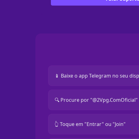
📱 Baixe o app Telegram no seu disp
🔍 Procure por "@2Vpg.ComOficial"
👆 Toque em "Entrar" ou "Join"