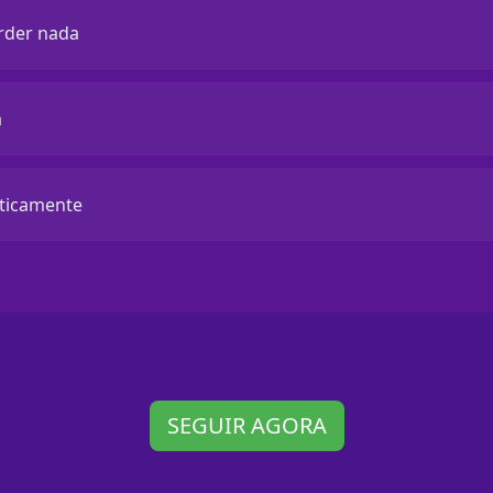
erder nada
a
aticamente
SEGUIR AGORA