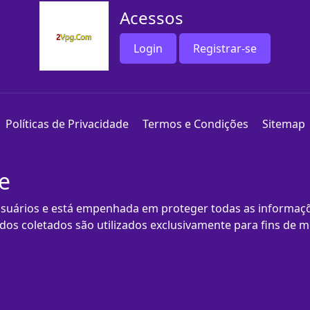
Acessos
Login
Registrar-se
Políticas de Privacidade
Termos e Condições
Sitemap
de
 usuários e está empenhada em proteger todas as informaçõ
os coletados são utilizados exclusivamente para fins de m