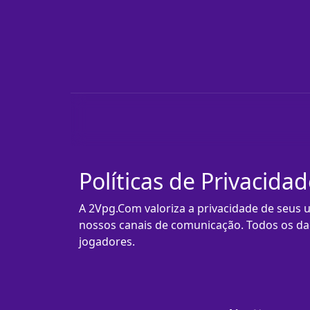
Políticas de Privacida
A 2Vpg.Com valoriza a privacidade de seus
nossos canais de comunicação. Todos os dad
jogadores.