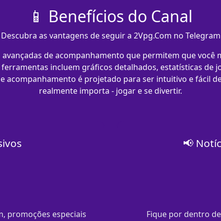
📱 Benefícios do Canal
Descubra as vantagens de seguir a 2Vpg.Com no Telegram
s avançadas de acompanhamento que permitem que você m
 ferramentas incluem gráficos detalhados, estatísticas de
e acompanhamento é projetado para ser intuitivo e fácil d
realmente importa - jogar e se divertir.
sivos
📢 Notí
m, promoções especiais
Fique por dentro d