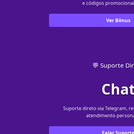
e códigos promocionai
Ver Bônus
💬 Suporte Di
Cha
Suporte direto via Telegram, r
atendimento persona
Falar Suport