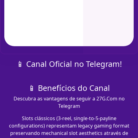
📱 Canal Oficial no Telegram!
📱 Benefícios do Canal
Descubra as vantagens de seguir a 27G.Com no
Telegram
Slots clássicos (3-reel, single-to-5-payline
configurations) representam legacy gaming format
preservando mechanical slot aesthetics através de