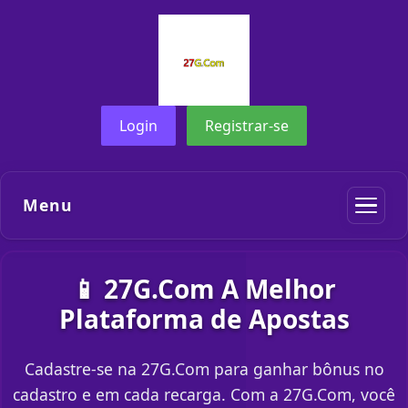
Login
Registrar-se
Menu
📱 27G.Com A Melhor
Plataforma de Apostas
Cadastre-se na 27G.Com para ganhar bônus no
cadastro e em cada recarga. Com a 27G.Com, você