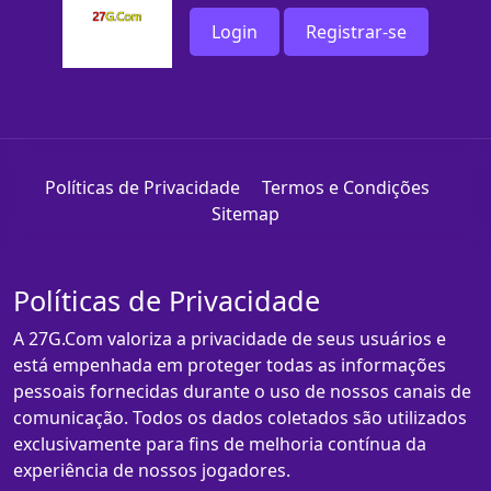
Login
Registrar-se
Políticas de Privacidade
Termos e Condições
Sitemap
Políticas de Privacidade
A 27G.Com valoriza a privacidade de seus usuários e
está empenhada em proteger todas as informações
pessoais fornecidas durante o uso de nossos canais de
comunicação. Todos os dados coletados são utilizados
exclusivamente para fins de melhoria contínua da
experiência de nossos jogadores.