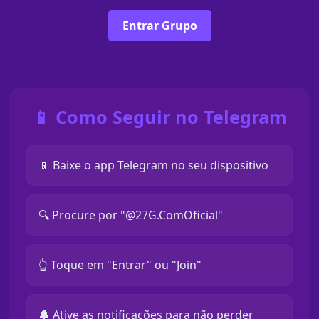
Entrar Grupo
📱 Como Seguir no Telegram
📱 Baixe o app Telegram no seu dispositivo
🔍 Procure por "@27G.ComOficial"
👆 Toque em "Entrar" ou "Join"
🔔 Ative as notificações para não perder