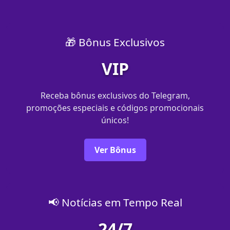
🎁 Bônus Exclusivos
VIP
Receba bônus exclusivos do Telegram,
promoções especiais e códigos promocionais
únicos!
Ver Bônus
📢 Notícias em Tempo Real
24/7