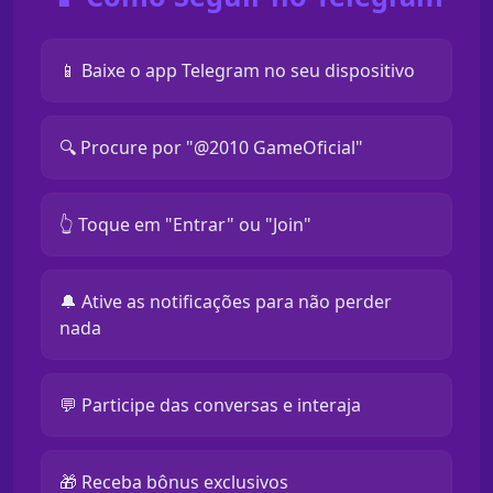
📱 Baixe o app Telegram no seu dispositivo
🔍 Procure por "@2010 GameOficial"
👆 Toque em "Entrar" ou "Join"
🔔 Ative as notificações para não perder
nada
💬 Participe das conversas e interaja
🎁 Receba bônus exclusivos