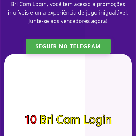
Brl Com Login, você tem acesso a promoções
incríveis e uma experiência de jogo inigualável.
Junte-se aos vencedores agora!
SEGUIR NO TELEGRAM