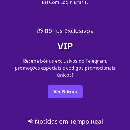
Brl Com Login Brasil .
🎁 Bônus Exclusivos
VIP
Receba bônus exclusivos do Telegram,
promoções especiais e códigos promocionais
únicos!
Ver Bônus
📢 Notícias em Tempo Real