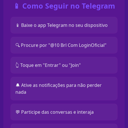
📱 Como Seguir no Telegram
📱 Baixe o app Telegram no seu dispositivo
🔍 Procure por "@10 Brl Com LoginOficial"
👆 Toque em "Entrar" ou "Join"
🔔 Ative as notificações para não perder
nada
💬 Participe das conversas e interaja