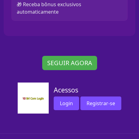
🎁 Receba bônus exclusivos
automaticamente
SEGUIR AGORA
Acessos
Login
Registrar-se