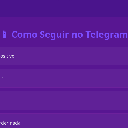
📱 Como Seguir no Telegram
ositivo
l"
erder nada