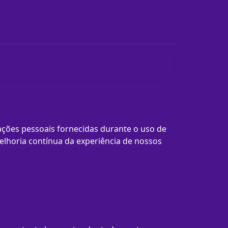
ções pessoais fornecidas durante o uso de
elhoria contínua da experiência de nossos