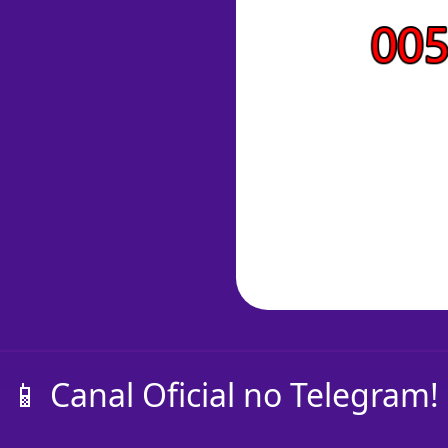
📱 Canal Oficial no Telegram!