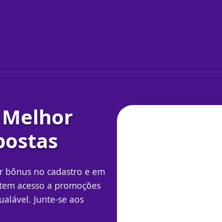
 Melhor
postas
r bônus no cadastro e em
 tem acesso a promoções
ualável. Junte-se aos