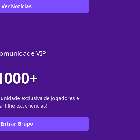
Ver Notícias
Comunidade VIP
1000+
unidade exclusiva de jogadores e
rtilhe experiências!
Entrar Grupo