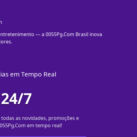
m
ntretenimento — a 0055Pg.Com Brasil inova
dores.
cias em Tempo Real
24/7
e todas as novidades, promoções e
0055Pg.Com em tempo real!