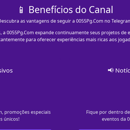
📱 Benefícios do Canal
Descubra as vantagens de seguir a 0055Pg.Com no Telegra
, a 0055Pg.Com expande continuamente seus projetos de e
antemente para oferecer experiências mais ricas aos joga
sivos
📢 Notí
m, promoções especiais
Fique por dentro d
s únicos!
eventos da 